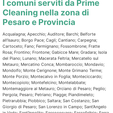
I comuni serviti da Prime
Cleaning nella zona di
Pesaro e Provincia
Acqualagna; Apecchio; Auditore; Barchi; Belforte
all’Isauro; Borgo Pace; Cagli; Cantiano; Carpegna;
Cartoceto; Fano; Fermignano; Fossombrone; Fratte
Rosa; Frontino; Frontone; Gabicce Mare; Gradara; Isola
del Piano; Lunano; Macerata Feltria; Mercatello sul
Metauro; Mercatino Conca; Mombaroccio; Mondavio;
Mondolfo; Monte Cerignone; Monte Grimano Terme;
Monte Porzio; Montecalvo in Foglia; Monteciccardo;
Montecopiolo; Montefelcino; Montelabbate;
Montemaggiore al Metauro; Orciano di Pesaro; Peglio;
Pergola; Pesaro; Petriano; Piagge; Piandimeleto;
Pietrarubbia; Piobbico; Saltara; San Costanzo; San
Giorgio di Pesaro; San Lorenzo in Campo; Sant’Angelo
in Vado; Sant’Ippolito; Sassocorvaro; Sassofeltrio; Serra