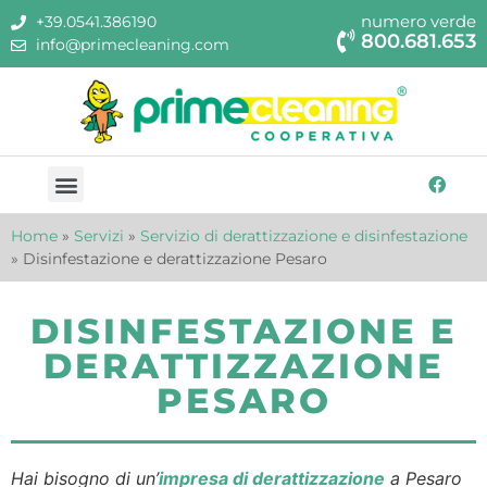
numero verde
+39.0541.386190
800.681.653
info@primecleaning.com
Home
»
Servizi
»
Servizio di derattizzazione e disinfestazione
»
Disinfestazione e derattizzazione Pesaro
DISINFESTAZIONE E
DERATTIZZAZIONE
PESARO
Hai bisogno di un’
impresa di derattizzazione
a Pesaro