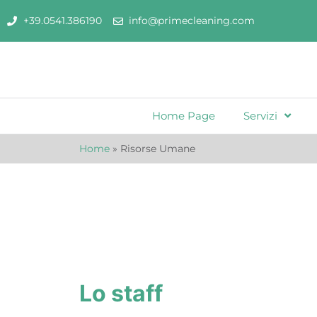
+39.0541.386190
info@primecleaning.com
Home Page
Servizi
Home
»
Risorse Umane
Lo staff