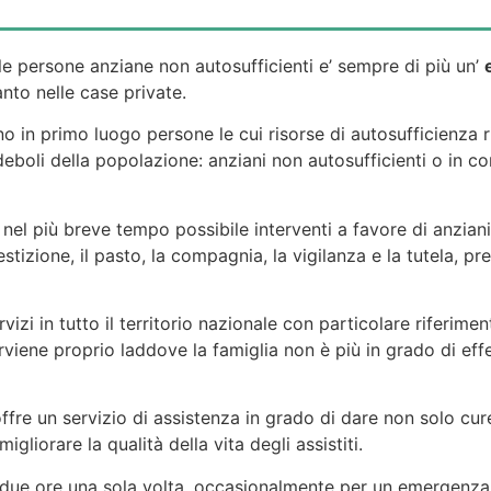
le persone anziane non autosufficienti e’ sempre di più un’
nto nelle case private.
o in primo luogo persone le cui risorse di autosufficienza 
eboli della popolazione: anziani non autosufficienti o in cond
 nel più breve tempo possibile interventi a favore di anziani
vestizione, il pasto, la compagnia, la vigilanza e la tutela, 
vizi in tutto il territorio nazionale con particolare rifer
iene proprio laddove la famiglia non è più in grado di effe
ffre un servizio di assistenza in grado di dare non solo cur
gliorare la qualità della vita degli assistiti.
o due ore una sola volta, occasionalmente per un emergenz