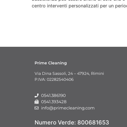
centro interventi personalizzati per un perio
Prime Cleaning
Via Dina Sassoli, 24 – 47924, Rimini
P.IVA: 02282540406
0541.386190
0541.393428
info@primecleaning.com
Numero Verde:
800681653