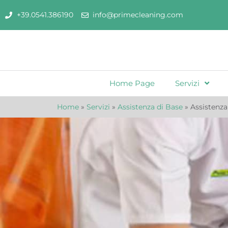
+39.0541.386190
info@primecleaning.com
Home Page
Servizi
Home
»
Servizi
»
Assistenza di Base
»
Assistenza