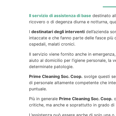
Il servizio di assistenza di base
destinato al
ricovero o di degenza diurna e notturna, qua
I
destinatari degli interventi
dell’azienda son
intaccate e che fanno parte delle fasce più d
ospedali, malati cronici.
Il servizio viene fornito anche in emergenza,
aiuto al domicilio per l’igiene personale, la 
determinate patologie.
Prime Cleaning Soc. Coop.
svolge questi ser
di personale altamente competente che interv
puntuale.
Più in generale
Prime Cleaning Soc. Coop.
o
critiche, ma anche e soprattutto in grado di mi
L’assistenza può essere anche di solo una 