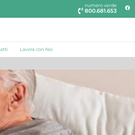
numero verde
800.681.653
atti
Lavora con Noi